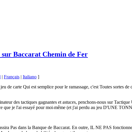
s sur Baccarat Chemin de Fer
l
|
Français
|
Italiano
]
jeu de carte Qui est semplice pour le ramassage, c'est Toutes sortes de 
eur des tactiques gagnantes et astuces, penchons-nous sur Tactique 
rce que je l'ai essayé pour moi-même (et j'ai perdu au jeu D'UNE TO
ssira Pas dans la Banque de Baccarat. En outre, IL NE PAS fonctionne D