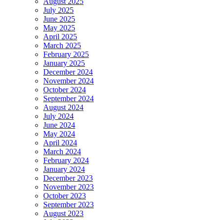
August 2025
July 2025
June 2025
May 2025
April 2025
March 2025
February 2025
January 2025
December 2024
November 2024
October 2024
September 2024
August 2024
July 2024
June 2024
May 2024
April 2024
March 2024
February 2024
January 2024
December 2023
November 2023
October 2023
September 2023
August 2023