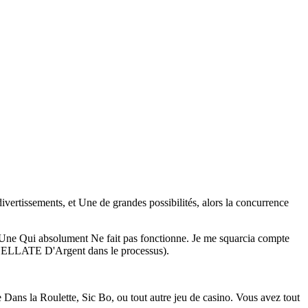
divertissements, et Une de grandes possibilités, alors la concurrence
Une Qui absolument Ne fait pas fonctionne. Je me squarcia compte
NNELLATE D'Argent dans le processus).
ans la Roulette, Sic Bo, ou tout autre jeu de casino. Vous avez tout