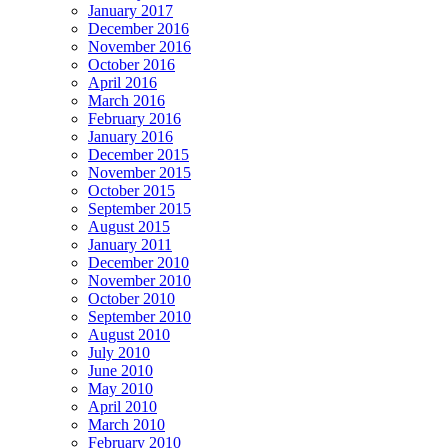
January 2017
December 2016
November 2016
October 2016
April 2016
March 2016
February 2016
January 2016
December 2015
November 2015
October 2015
September 2015
August 2015
January 2011
December 2010
November 2010
October 2010
September 2010
August 2010
July 2010
June 2010
May 2010
April 2010
March 2010
February 2010