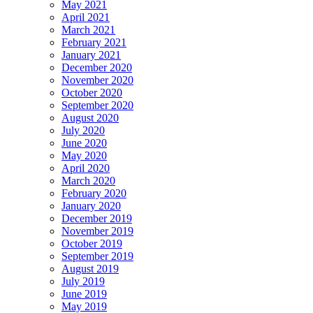
May 2021
April 2021
March 2021
February 2021
January 2021
December 2020
November 2020
October 2020
September 2020
August 2020
July 2020
June 2020
May 2020
April 2020
March 2020
February 2020
January 2020
December 2019
November 2019
October 2019
September 2019
August 2019
July 2019
June 2019
May 2019