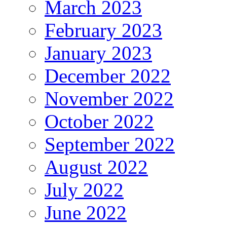
March 2023
February 2023
January 2023
December 2022
November 2022
October 2022
September 2022
August 2022
July 2022
June 2022