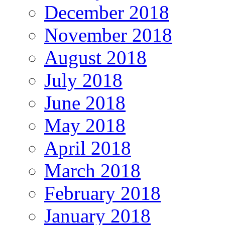
December 2018
November 2018
August 2018
July 2018
June 2018
May 2018
April 2018
March 2018
February 2018
January 2018