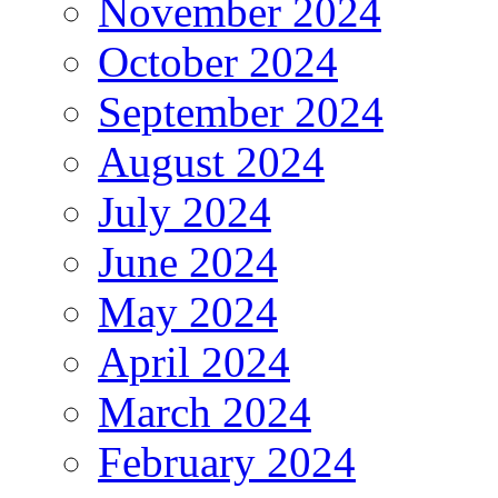
November 2024
October 2024
September 2024
August 2024
July 2024
June 2024
May 2024
April 2024
March 2024
February 2024