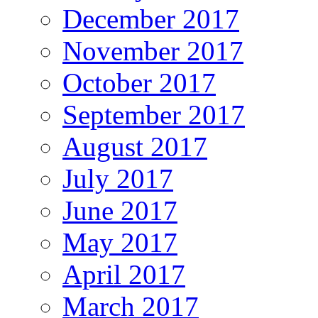
December 2017
November 2017
October 2017
September 2017
August 2017
July 2017
June 2017
May 2017
April 2017
March 2017