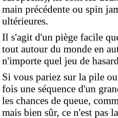
main précédente ou spin jam
ultérieures.
Il s'agit d'un piège facile 
tout autour du monde en au
n'importe quel jeu de hasard
Si vous pariez sur la pile ou
fois une séquence d'un gran
les chances de queue, comme
mais bien sûr, ce n'est pas l