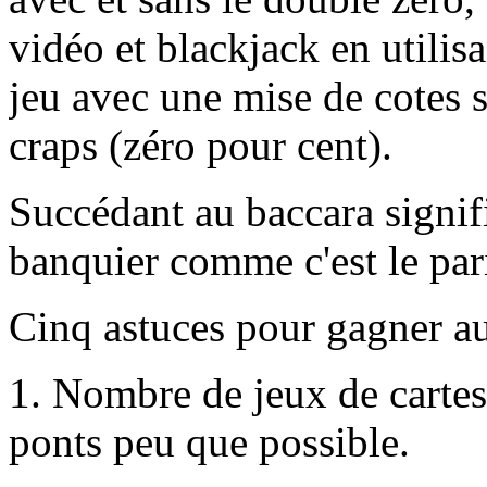
vidéo et blackjack en utilisa
jeu avec une mise de cotes s
craps (zéro pour cent).
Succédant au baccara signifi
banquier comme c'est le pari
Cinq astuces pour gagner a
1. Nombre de jeux de cartes
ponts peu que possible.