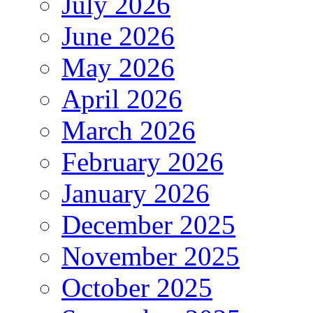
July 2026
June 2026
May 2026
April 2026
March 2026
February 2026
January 2026
December 2025
November 2025
October 2025