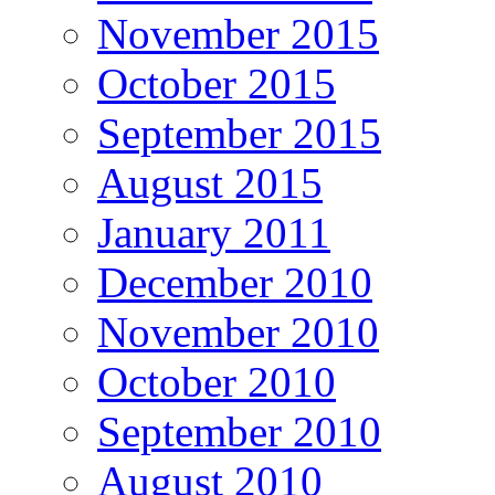
November 2015
October 2015
September 2015
August 2015
January 2011
December 2010
November 2010
October 2010
September 2010
August 2010