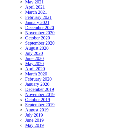
May 2021
April 2021
March 2021
February 2021
January 2021
December 2020
November 2020
October 2020
September 2020
August 2020
July 2020
June 2020
May 2020
April 2020
March 2020
February 2020
January 2020
December 2019
November 2019
October 2019
September 2019
August 2019
July 2019
June 2019
May 2019