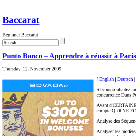
Baccarat
Beginner Baccarat
Punto Banco – Apprendre à réussir à Pari
Thursday, 12. November 2009
[
English
|
Deutsch
SI vous souhaitez jou
concurrence Dans P
Avant d'CERTAINES e
compte Qu'il NE FON
Analyse des Séquen
Analyser les modèle