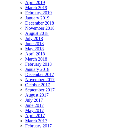
April 2019
March 2019
February 2019
January 2019
December 2018
November 2018
August 2018
July 2018
June 2018
May 2018
April 2018
March 2018
February 2018
January 2018
December 2017
November 2017
October 2017
September 2017
August 2017
July 2017
June 2017
May 2017
April 2017
March 2017
February 2017