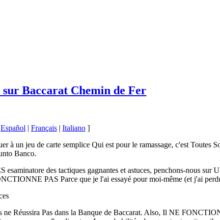
s sur Baccarat Chemin de Fer
|
Español
|
Français
|
Italiano
]
er à un jeu de carte semplice Qui est pour le ramassage, c'est Toutes Sor
unto Banco.
saminatore des tactiques gagnantes et astuces, penchons-nous sur Une
CTIONNE PAS Parce que je l'ai essayé pour moi-même (et j'ai perdu 
ces
s ne Réussira Pas dans la Banque de Baccarat. Also, Il NE FONCTIONN