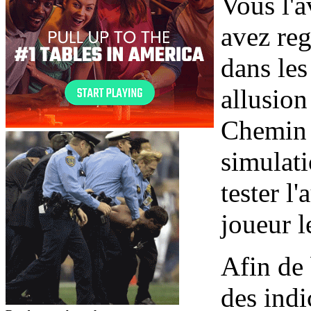
Vous l'a
avez re
dans les
allusion
Chemin d
simulati
tester l
joueur l
Afin de 
des ind